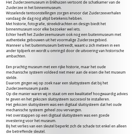
Het Zuiderzeemuseum in Enkhuizen vertoont de schatkamer van de
Zuiderzee in het binnenmuseum.
Wisselende tentoonstellingen zorgen ervoor dat Zuiderzeeverhalen
vandaag de dag nog altijd betekenis hebben.
Met historie, fotografie, streekdrachten en design biedt het
binnenmuseum voor elke bezoeker wel iets.
Echter heeft het Zuiderzeemuseum ook nog een buitenmuseum met
authentieke gebouwen uit het voormalige Zuiderzeegebied.
Wanneer u het buitenmuseum betreedt, waant u zich meteen in een
ander tijdperk en wordt u omringd door de uitvoering van historische
ambachten.
Een prachtig museum met een rijke historie, maar het oude
mechanische systeem voldeed niet meer aan de eisen die het museum
stelde.
Daarom gingen wij op zoek naar een sluitsysteem dat bij het
Zuiderzeemuseum paste.
Op die manier waren wij in staat om een kwalitatief hoogwaardig advies
te geven en het gekozen sluitsysteem succesvol te installeren.
Het gekozen sluitsysteem was een digitaal sluitsysteem dat het oude
mechanische systeem geheel zou vervangen.
Het overstappen op een digitaal sluitsysteem was een goede
investering voor het museum.
Bij het verlies van een sleutel beperkt zich de schade tot enkel en alleen
die betreffende sleutel.