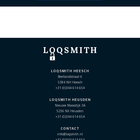
LOQSMITH HEESCH
Beellandstraat 6
5384 NH Heesch
+31 (0)344 614 654
LOQSMITH HEUSDEN
Nieuwe Maasdijk 3A
5256 NX Heusden
+31 (0)344 614 654
CONTACT
info@loqsmith.nl
+31 (0)344 614 654