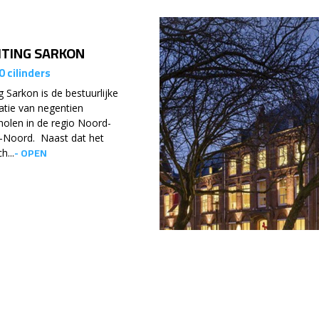
HTING SARKON
0 cilinders
g Sarkon is de bestuurlijke
atie van negentien
holen in de regio Noord-
-Noord. Naast dat het
- OPEN
h...