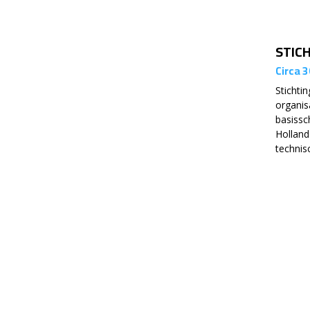
STIC
Circa 3
Stichtin
organis
basissc
Holland
technisc