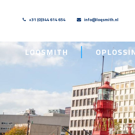
+31 (0)344 614 654
info@loqsmith.nl
LOQSMITH
OPLOSSI